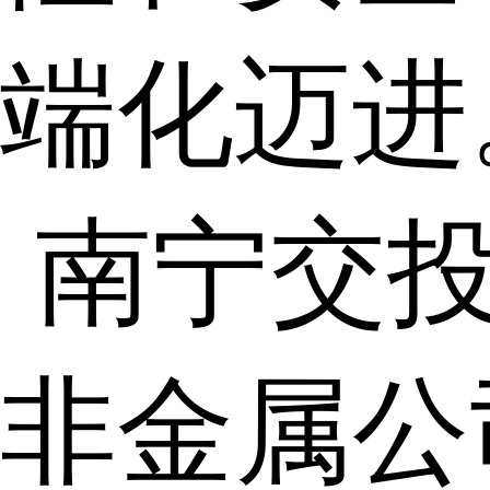
端化迈进
南宁交
非金属公