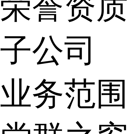
荣誉资质
子公司
业务范围