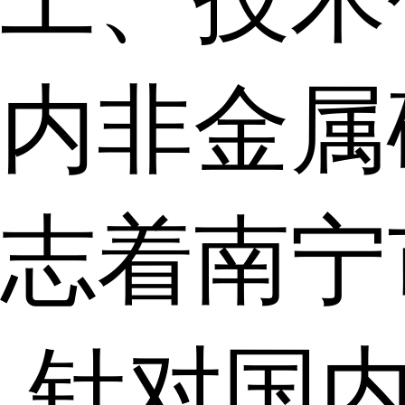
内非金属
志着南宁
针对国