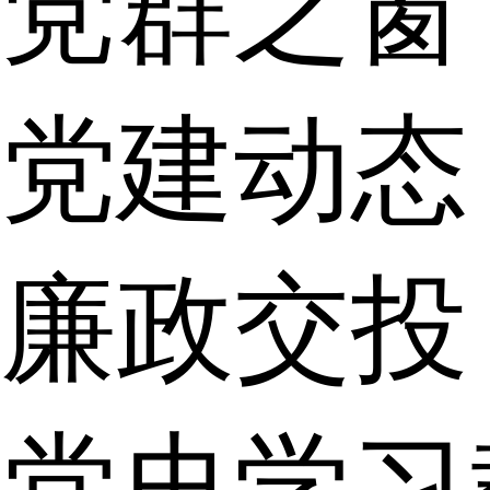
党群之窗
党建动态
廉政交投
党史学习