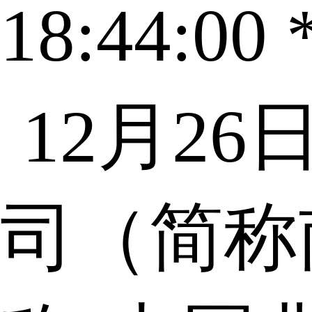
18:44:00
12月2
司（简称