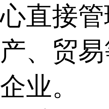
心直接管
产、贸易
企业。