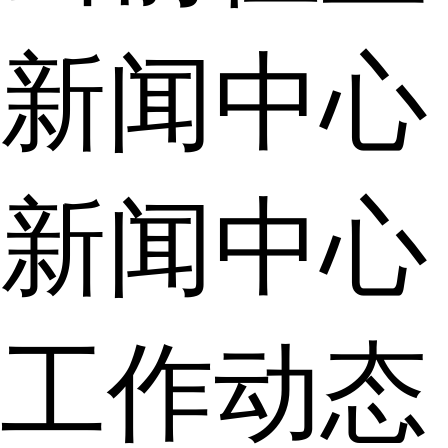
新闻中心
新闻中心
工作动态