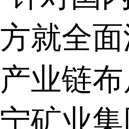
方就全面
产业链布
宁矿业集