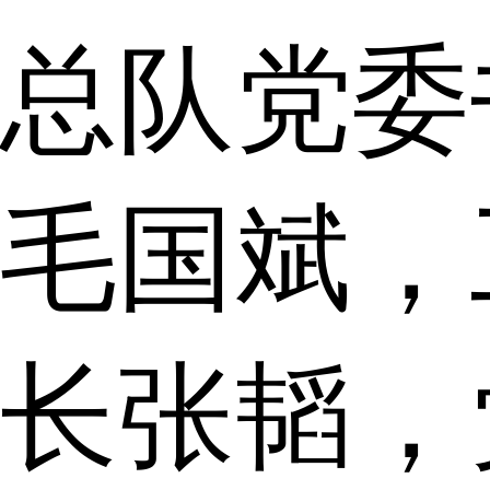
总队党委
毛国斌，
长张韬，