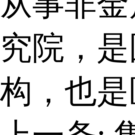
从事非金
是
究院
，
构，也是