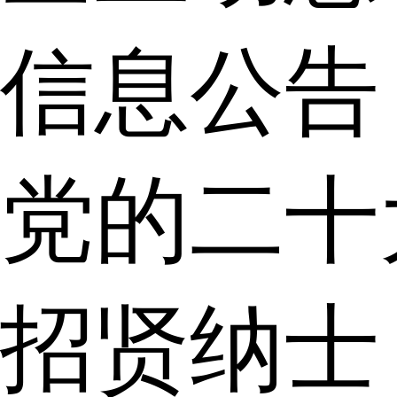
信息公告
党的二十
招贤纳士