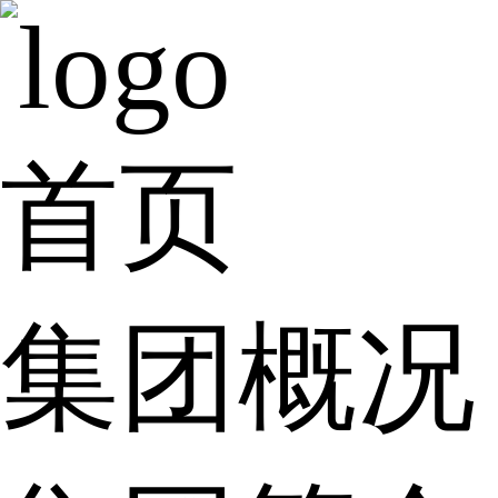
首页
集团概况