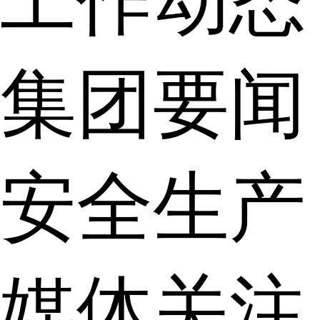
工作动态
集团要闻
安全生产
媒体关注