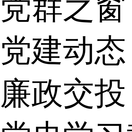
党群之窗
党建动态
廉政交投