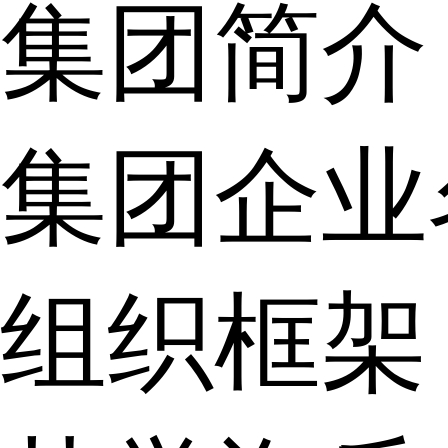
集团简介
集团企业
组织框架