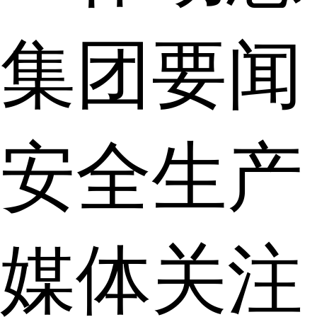
集团要闻
安全生产
媒体关注