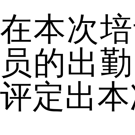
在本次培
员的出勤
评定出本