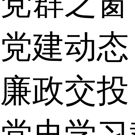
党群之窗
党建动态
廉政交投
党史学习