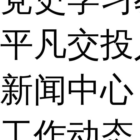
平凡交投
新闻中心
工作动态