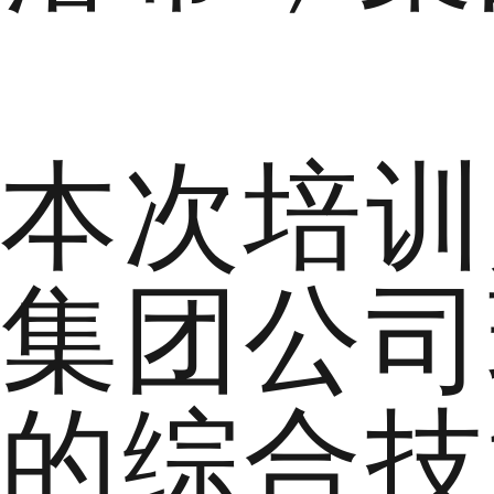
本次培训
集团公司
的综合技