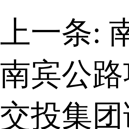
上一条:
南宾公路
交投集团