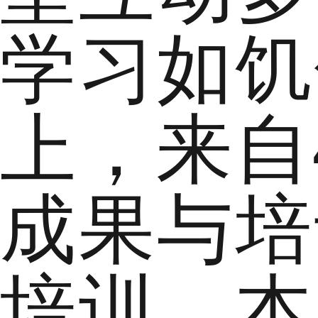
学习如饥
上，来自
成果与培
培训，本