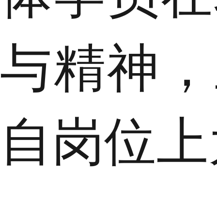
与精神，
自岗位上