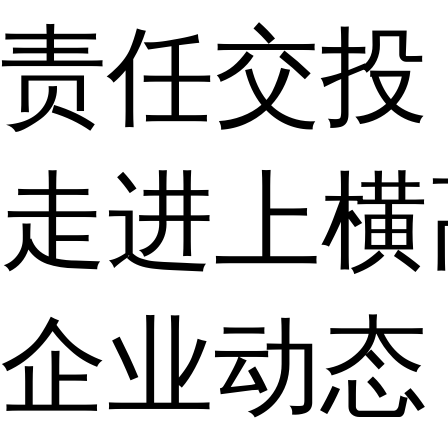
责任交投
走进上横
企业动态