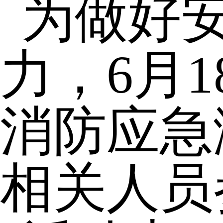
为做好
力，6月
消防应急
相关人员