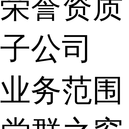
荣誉资质
子公司
业务范围