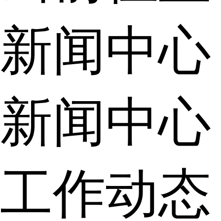
新闻中心
新闻中心
工作动态