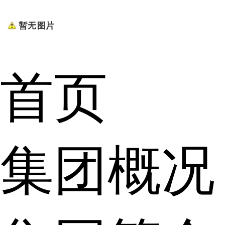
首页
集团概况