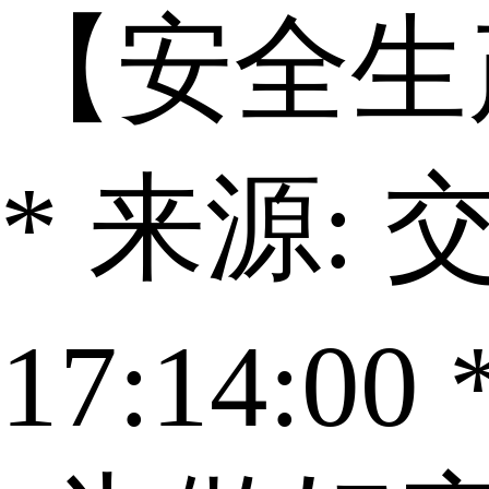
【安全生
* 来源: 交
17:14:00