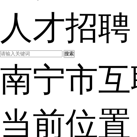
人才招聘
南宁市互
当前位