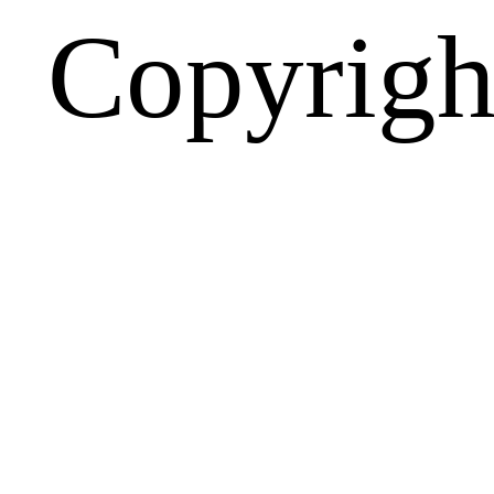
Copyr