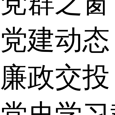
党群之窗
党建动态
廉政交投
党史学习