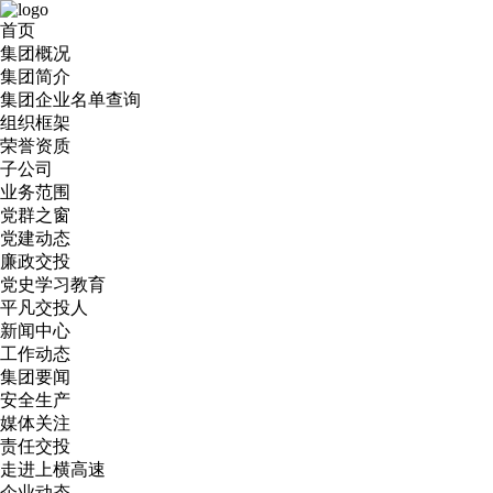
首页
集团概况
集团简介
集团企业名单查询
组织框架
荣誉资质
子公司
业务范围
党群之窗
党建动态
廉政交投
党史学习教育
平凡交投人
新闻中心
工作动态
集团要闻
安全生产
媒体关注
责任交投
走进上横高速
企业动态