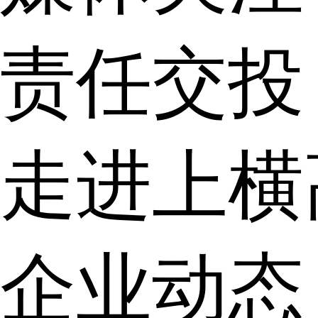
责任交投
走进上横
企业动态