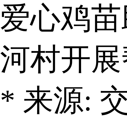
爱心鸡苗
河村开展
* 来源: 