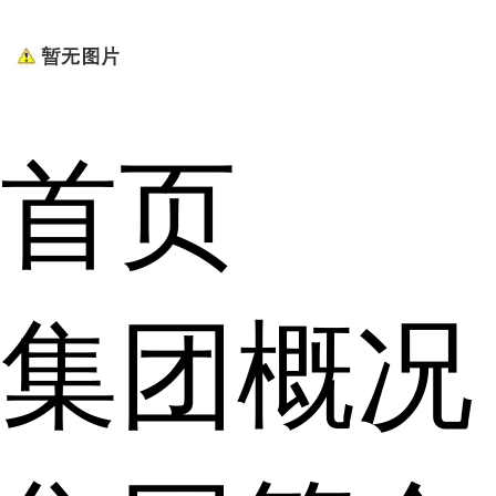
首页
集团概况