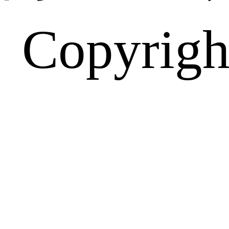
Copyr