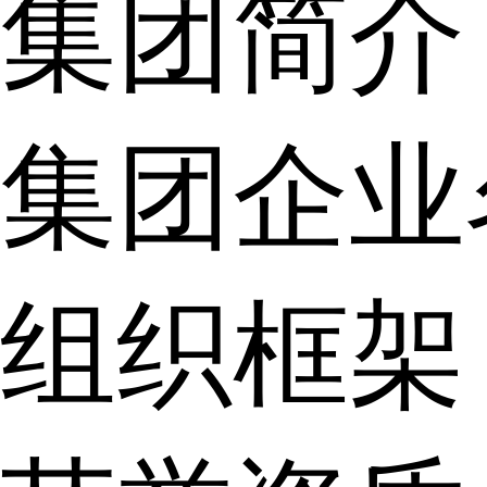
集团简介
集团企业
组织框架