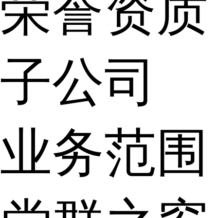
荣誉资质
子公司
业务范围