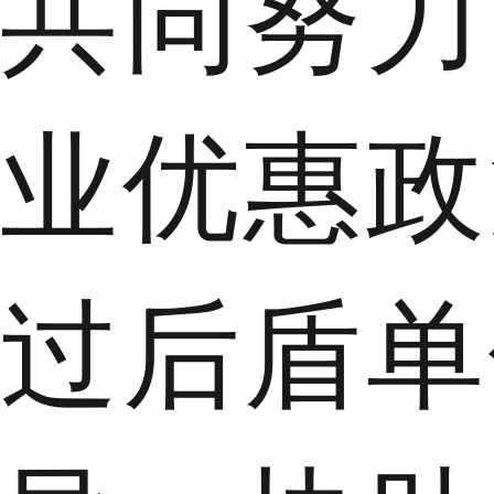
共同努力
业优惠政
过后盾单