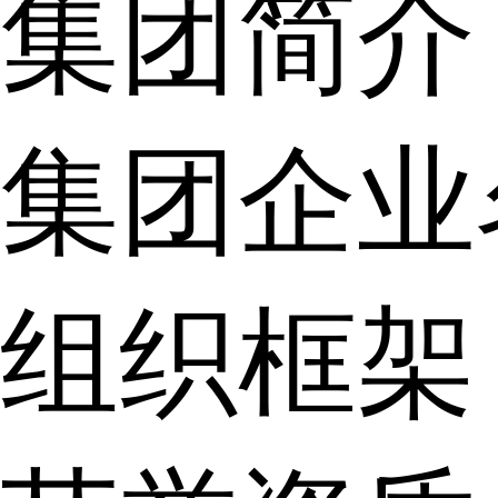
集团简介
集团企业
组织框架