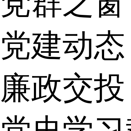
党群之窗
党建动态
廉政交投
党史学习