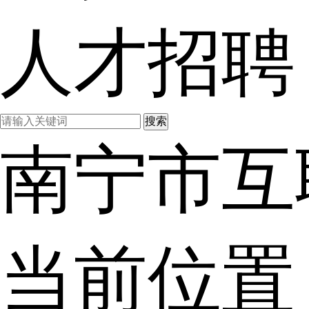
人才招聘
南宁市互
当前位