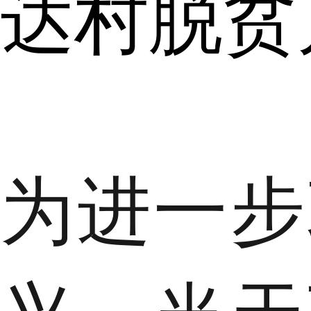
达村脱贫
为进一步