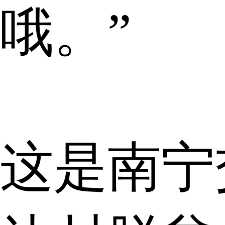
哦。”
这是南宁