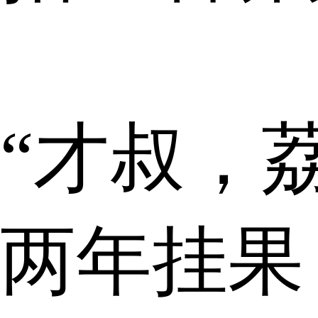
“才叔，
两年挂果