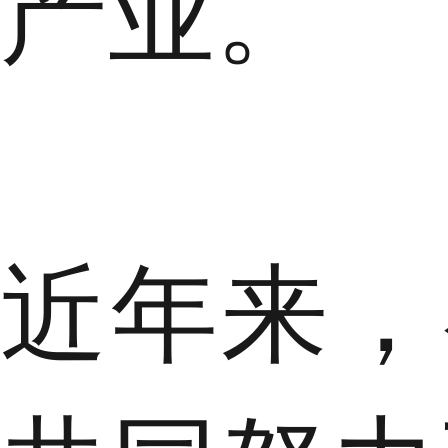
产业。
近年来，