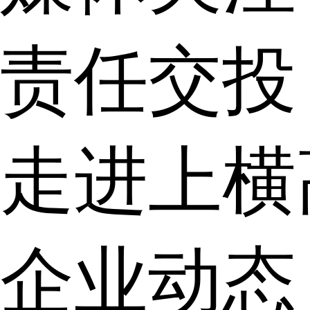
责任交投
走进上横
企业动态