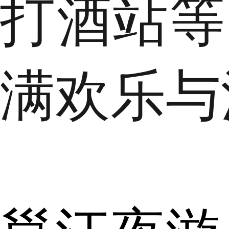
打酒站等
满欢乐与