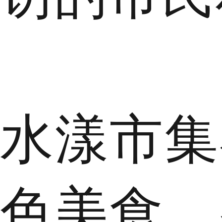
水漾市集
色美食、