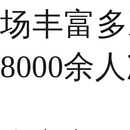
场丰富多
8000