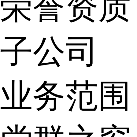
荣誉资质
子公司
业务范围