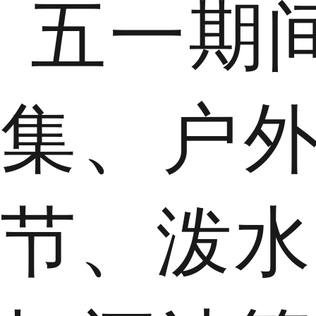
五一期
集、户
节、泼水