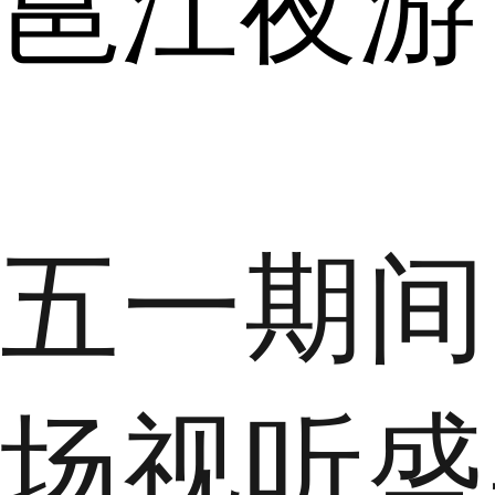
邕江夜游
五一期间
场视听盛