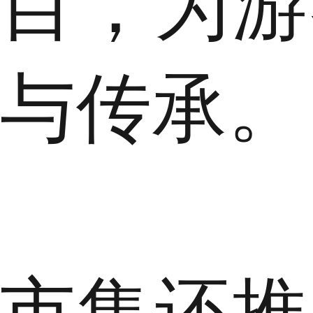
目，为游
与传承。
市集还推