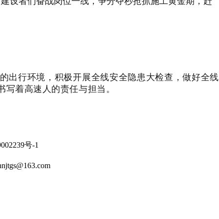
，建设者们奋战岗位一线，争分夺秒抢抓施工黄金期，赶
谐的出行环境，积极开展全线安全隐患大检查，做好全线
书写着高速人的责任与担当。
002239号-1
njtgs@163.com