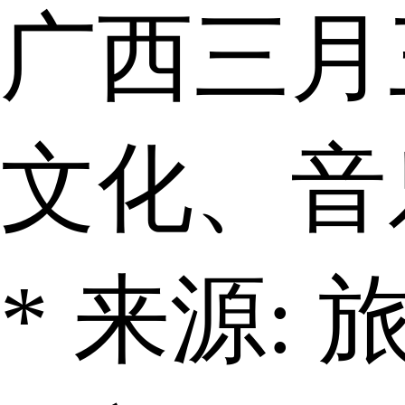
广西三月
文化、音
* 来源: 旅