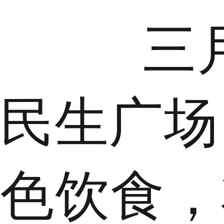
三
民生广场
色饮食，