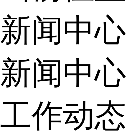
新闻中心
新闻中心
工作动态