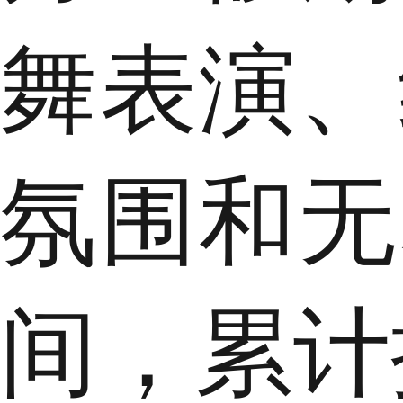
舞表演、
氛围和无
间，累计