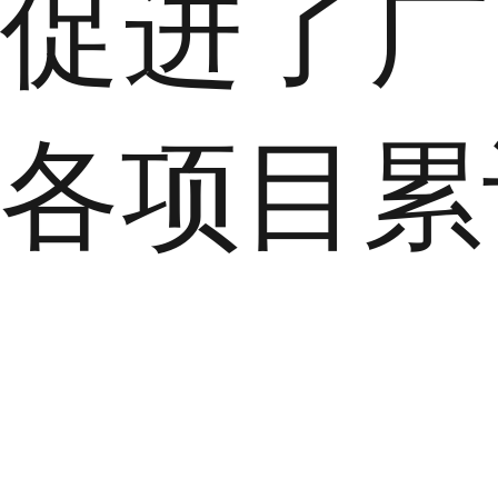
促进了广
各项目累