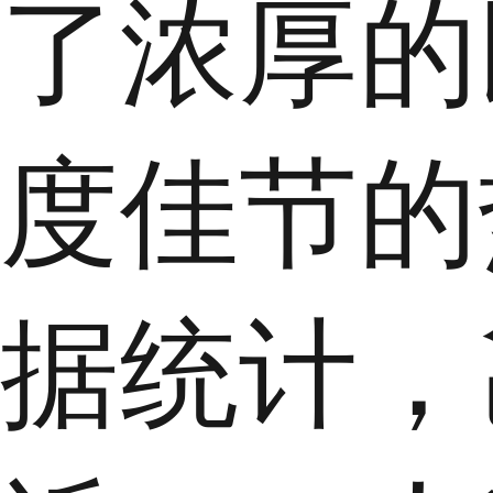
了浓厚的
度佳节的
据统计，