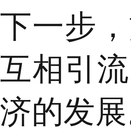
下一步，
互相引流
济的发展