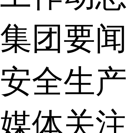
集团要闻
安全生产
媒体关注