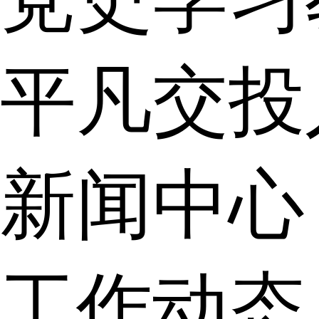
平凡交投
新闻中心
工作动态