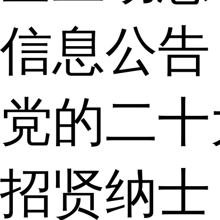
信息公告
党的二十
招贤纳士