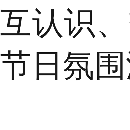
互认识、
节日氛围