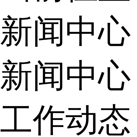
新闻中心
新闻中心
工作动态