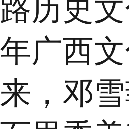
路历史文
年广西文
来，邓雪