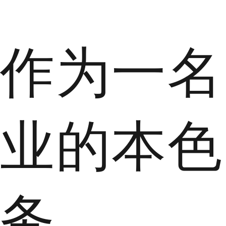
作为一名
业的本色
务。