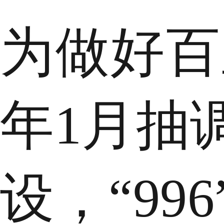
为做好百
年1月抽
设，“9