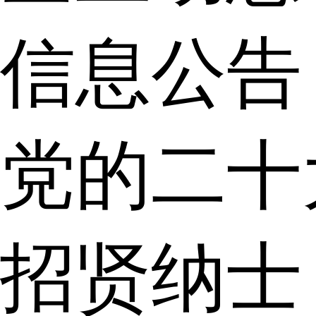
信息公告
党的二十
招贤纳士