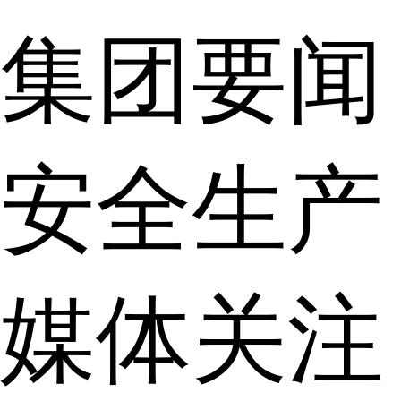
集团要闻
安全生产
媒体关注