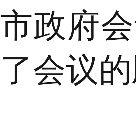
市政府会
了会议的