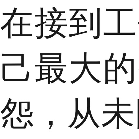
在接到工
己最大的
怨，从未