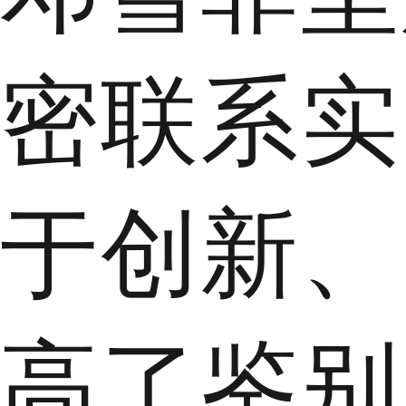
密联系实
于创新、
高了鉴别