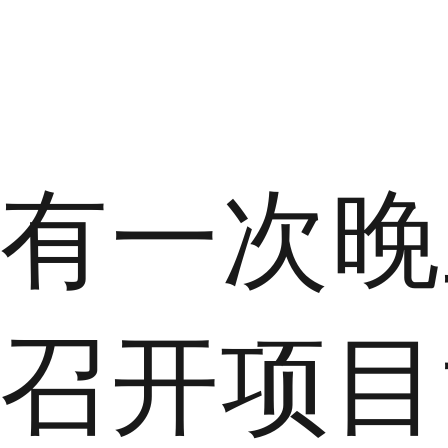
有一次晚
召开项目