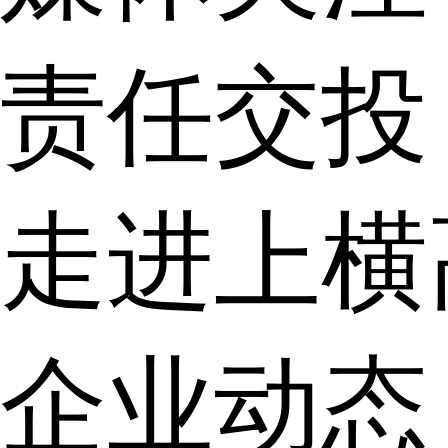
责任交投
走进上横
企业动态