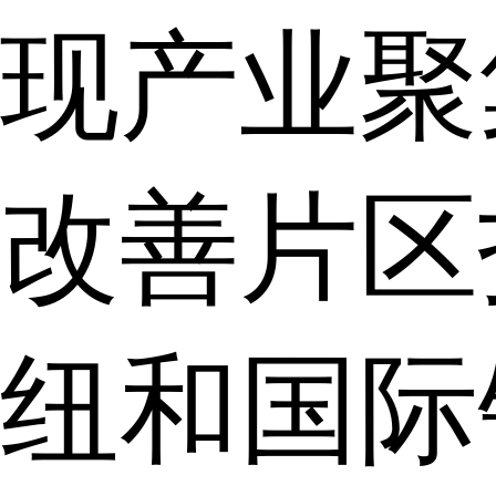
现产业聚
改善片区
纽和国际