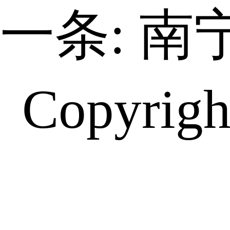
一条:
南
Copyr