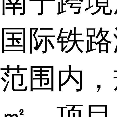
南宁跨境
国际铁路
范围内，
㎡，项目