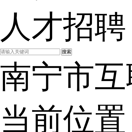
人才招聘
南宁市互
当前位