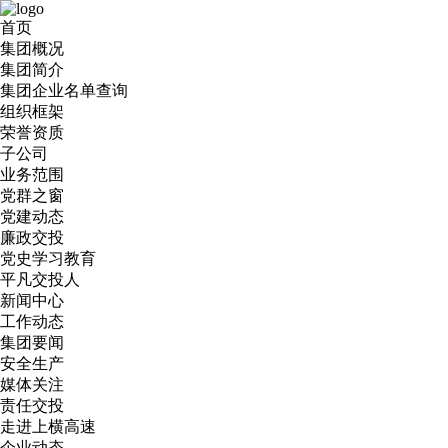
首页
集团概况
集团简介
集团企业名单查询
组织框架
荣誉资质
子公司
业务范围
党群之窗
党建动态
廉政交投
党史学习教育
平凡交投人
新闻中心
工作动态
集团要闻
安全生产
媒体关注
责任交投
走进上横高速
企业动态