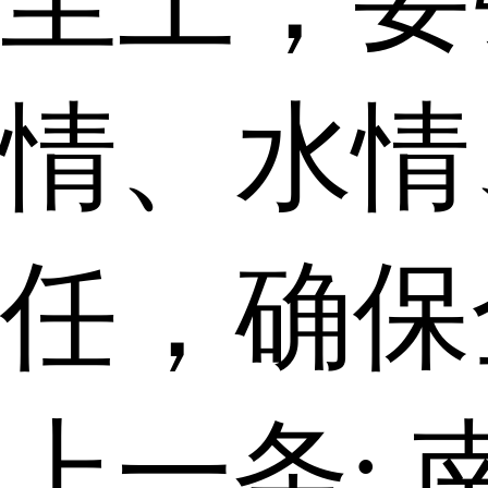
情、水情
任，确保
上一条: