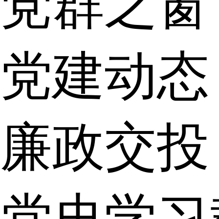
党群之窗
党建动态
廉政交投
党史学习