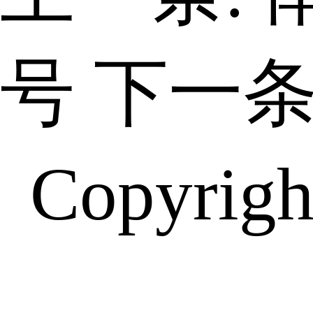
号
下一条
Copyr