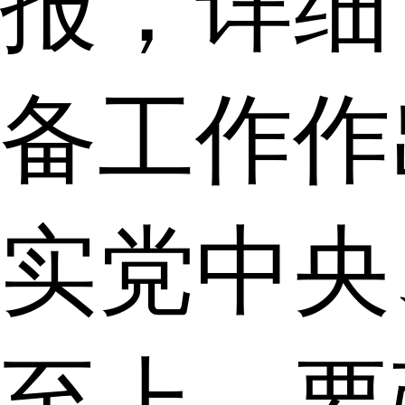
报，详细
备工作作
实党中央
至上，要