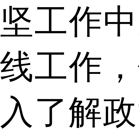
坚工作中
线工作，
入了解政