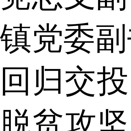
镇党委副
回归交投
脱贫攻坚