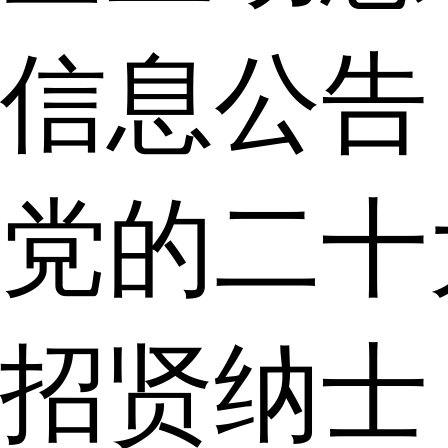
信息公告
党的二十
招贤纳士