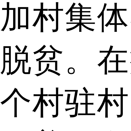
加村集体
脱贫。在
个村驻村