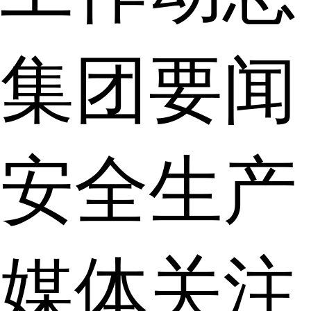
集团要闻
安全生产
媒体关注