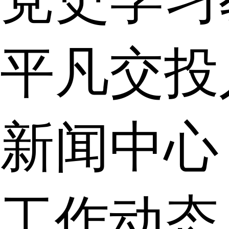
平凡交投
新闻中心
工作动态