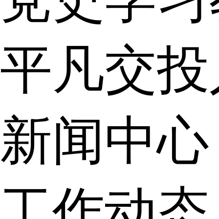
平凡交投
新闻中心
工作动态