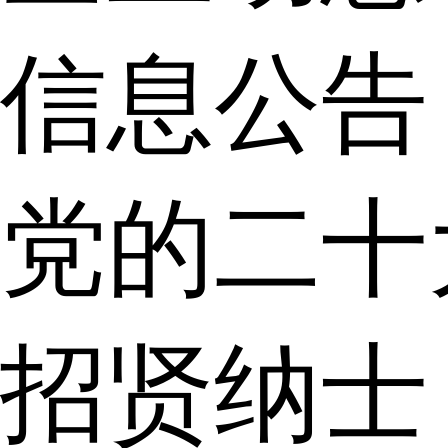
信息公告
党的二十
招贤纳士