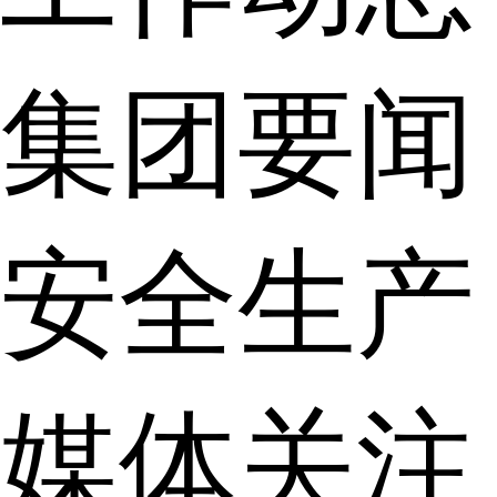
集团要闻
安全生产
媒体关注