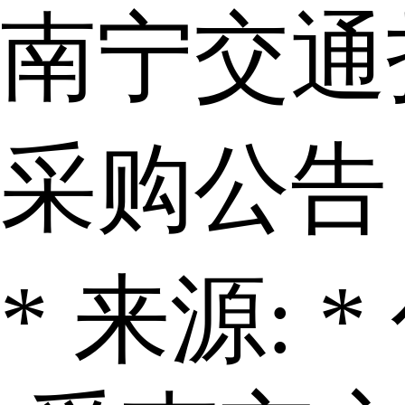
南宁交通
采购公告
* 来源: * 