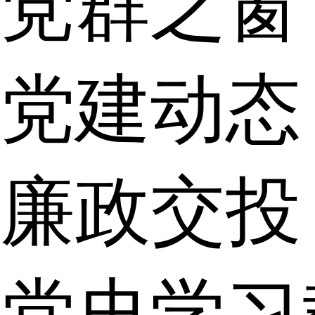
党群之窗
党建动态
廉政交投
党史学习