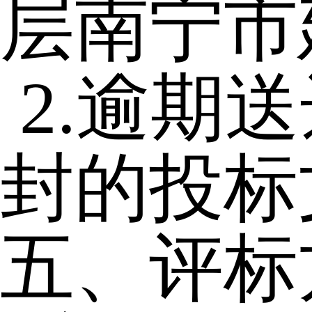
层
南宁市
2.
逾期送
封的投标
五、评标