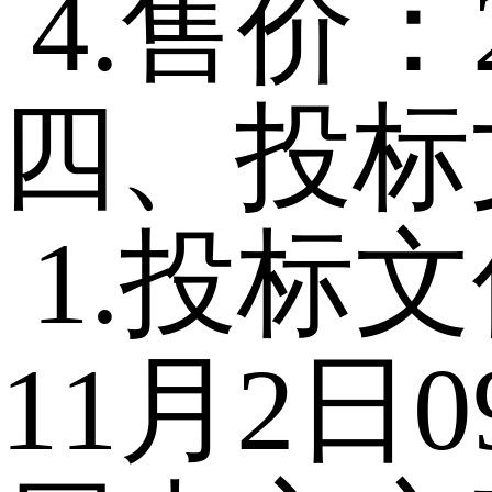
4.
售价：
四、投标
1.
投标文
11月2日