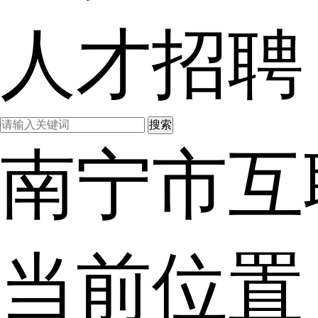
人才招聘
南宁市互
当前位