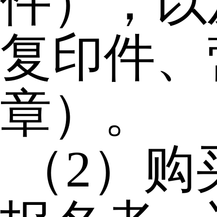
件），以
复印件、
章）。
（2）购