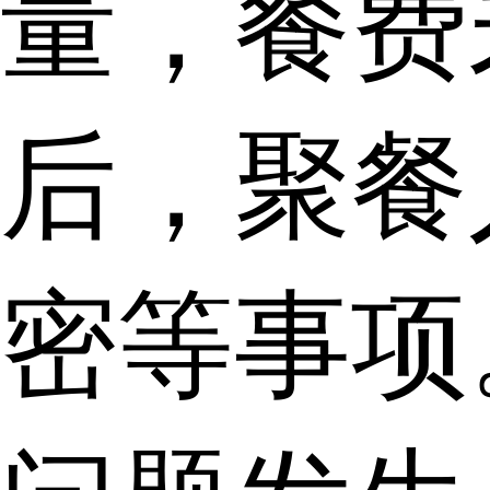
量，餐费
后，聚餐
密等事项