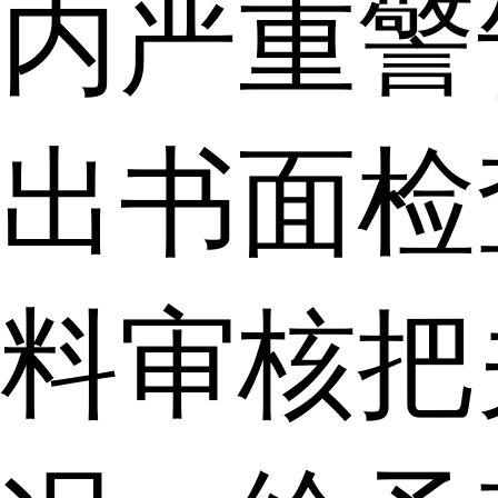
内严重警
出书面检
料审核把