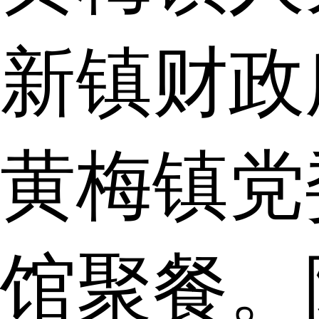
新镇财政
黄梅镇党
馆聚餐。