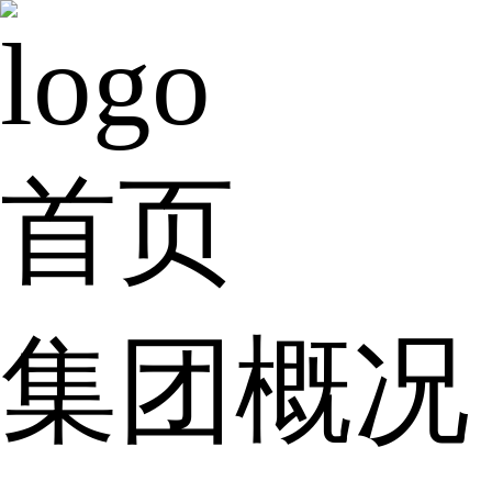
首页
集团概况