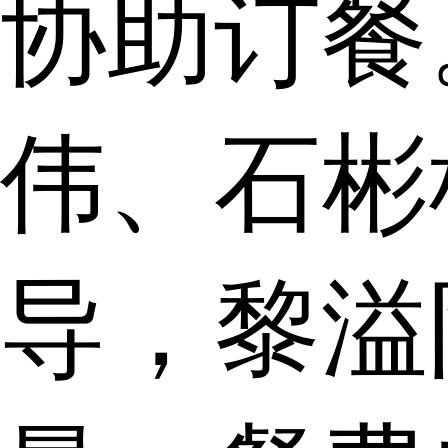
协助订餐
伟、石彬
导，黎溢