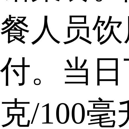
餐人员饮
付。当日
克/10