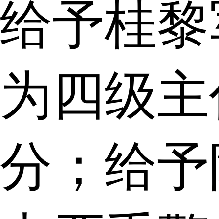
给予桂黎
为四级主
分；给予