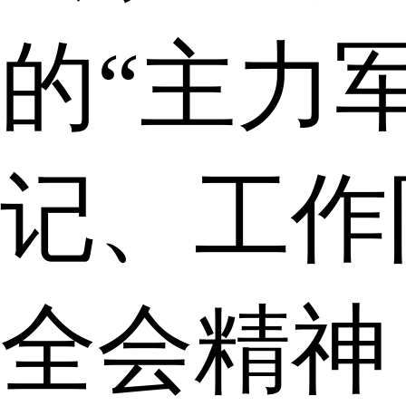
的“主力
记、工作
全会精神