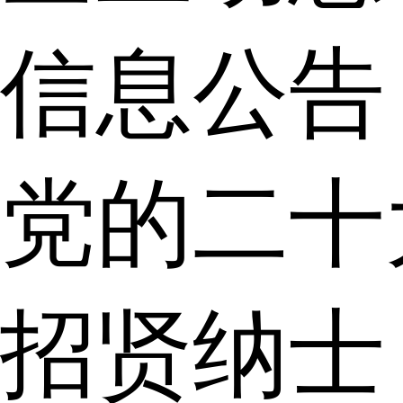
信息公告
党的二十
招贤纳士