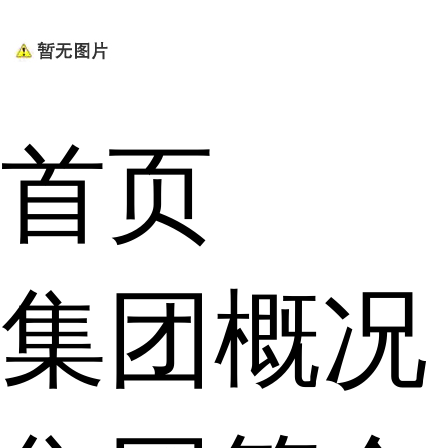
首页
集团概况