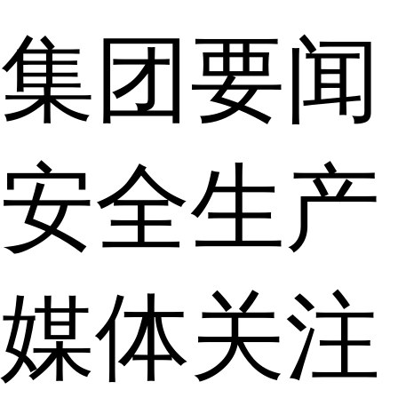
集团要闻
安全生产
媒体关注