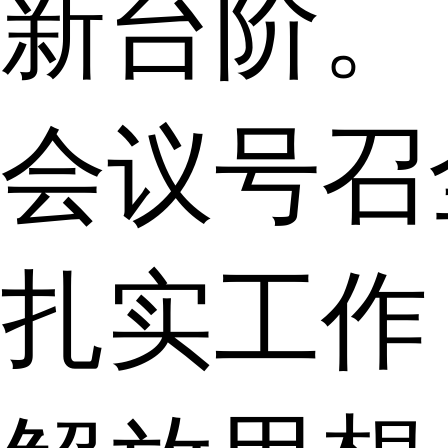
新台阶。
会议号召
扎实工作