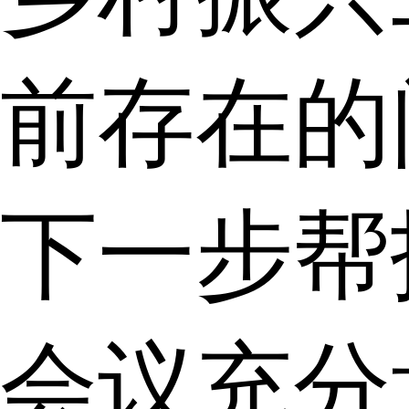
前存在的
下一步帮
会议充分