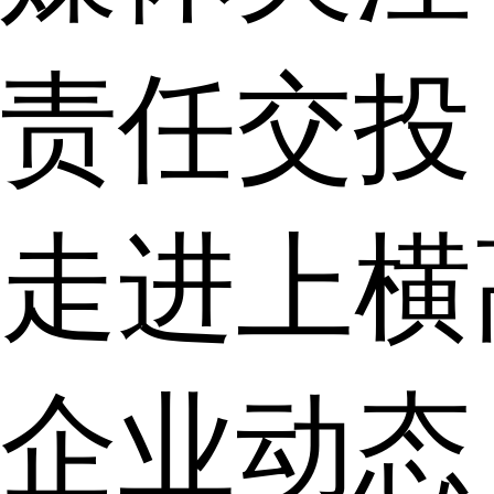
责任交投
走进上横
企业动态