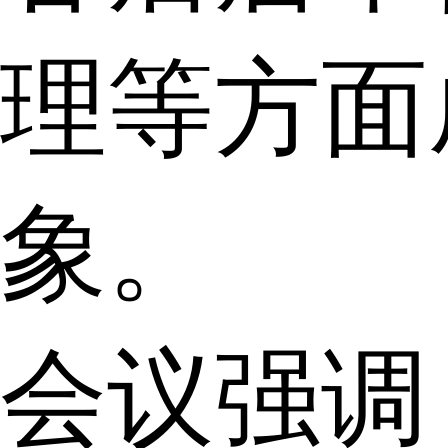
理等方面
象。
会议强调