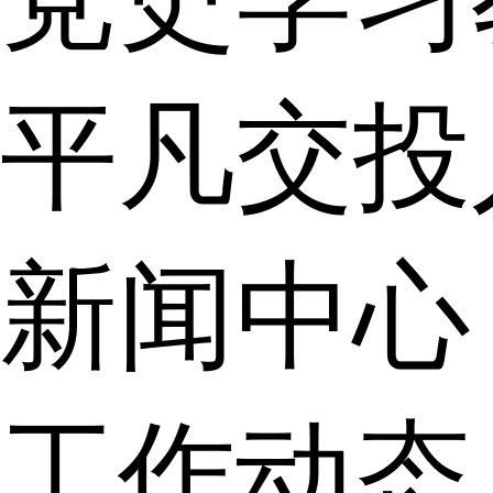
平凡交投
新闻中心
工作动态