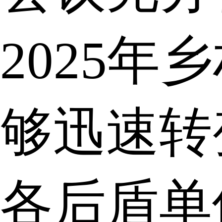
2025
够迅速转
各后盾单