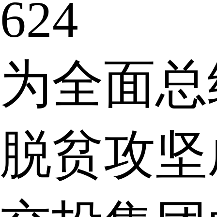
624
为全面总
脱贫攻坚