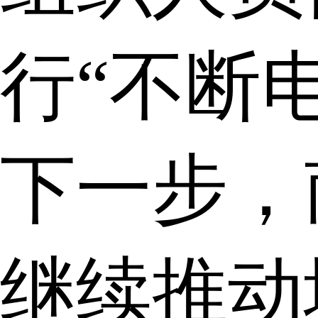
行“不断
下一步，
继续推动