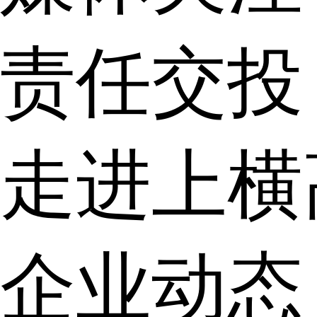
责任交投
走进上横
企业动态