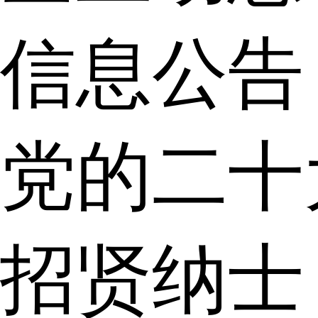
信息公告
党的二十
招贤纳士