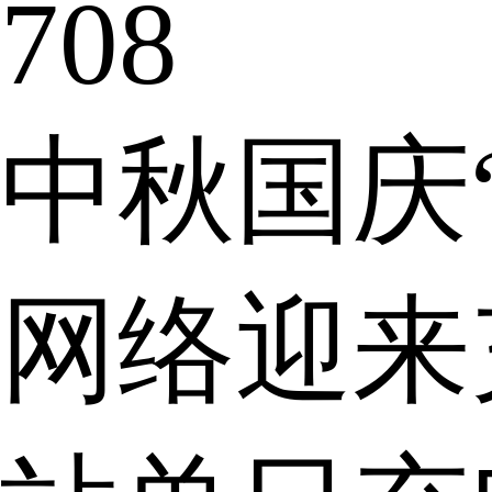
708
中秋国庆
网络迎来