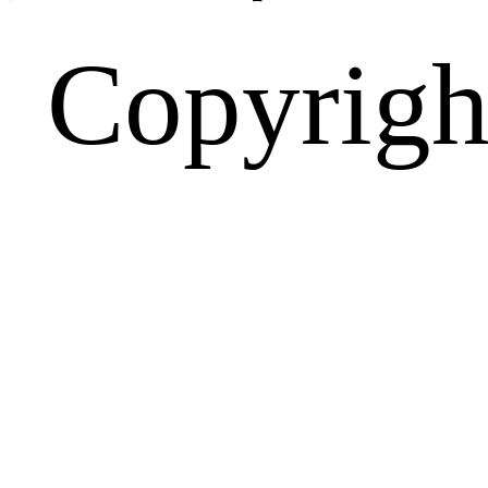
Copyr