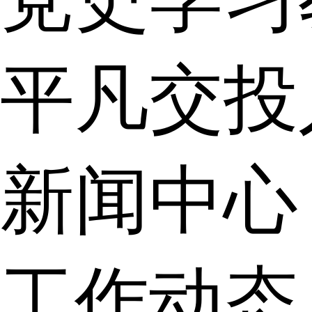
平凡交投
新闻中心
工作动态