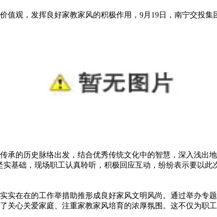
值观，发挥良好家教家风的积极作用，9月19日，南宁交投集团
传承的历史脉络出发，结合优秀传统文化中的智慧，深入浅出地阐
坚实基础，现场职工认真聆听，积极回应互动，纷纷表示要以此
实实在在的工作举措助推形成良好家风文明风尚。通过举办专题
了关心关爱家庭、注重家教家风培育的浓厚氛围。这不仅为职工