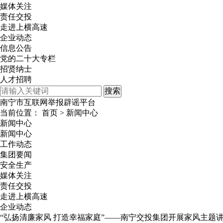
媒体关注
责任交投
走进上横高速
企业动态
信息公告
党的二十大专栏
招贤纳士
人才招聘
南宁市互联网举报辟谣平台
当前位置：
首页
>
新闻中心
新闻中心
新闻中心
工作动态
集团要闻
安全生产
媒体关注
责任交投
走进上横高速
企业动态
“弘扬清廉家风 打造幸福家庭”——南宁交投集团开展家风主题