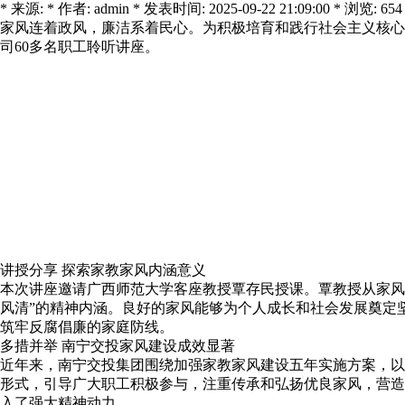
* 来源: * 作者: admin * 发表时间: 2025-09-22 21:09:00 * 浏览: 654
家风连着政风，廉洁系着民心。为积极培育和践行社会主义核心价
司60多名职工聆听讲座。
讲授分享 探索家教家风内涵意义
本次讲座邀请广西师范大学客座教授覃存民授课。覃教授从家风
风清”的精神内涵。良好的家风能够为个人成长和社会发展奠定
筑牢反腐倡廉的家庭防线。
多措并举 南宁交投家风建设成效显著
近年来，南宁交投集团围绕加强家教家风建设五年实施方案，以
形式，引导广大职工积极参与，注重传承和弘扬优良家风，营造
入了强大精神动力。