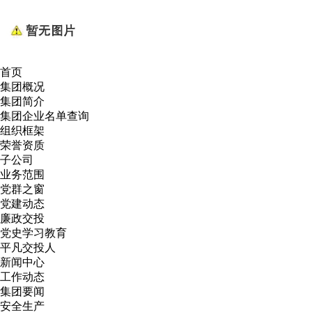
首页
集团概况
集团简介
集团企业名单查询
组织框架
荣誉资质
子公司
业务范围
党群之窗
党建动态
廉政交投
党史学习教育
平凡交投人
新闻中心
工作动态
集团要闻
安全生产