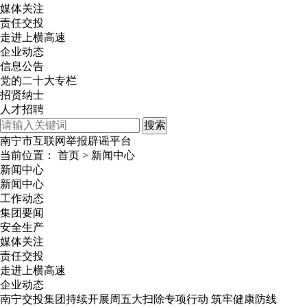
媒体关注
责任交投
走进上横高速
企业动态
信息公告
党的二十大专栏
招贤纳士
人才招聘
南宁市互联网举报辟谣平台
当前位置：
首页
>
新闻中心
新闻中心
新闻中心
工作动态
集团要闻
安全生产
媒体关注
责任交投
走进上横高速
企业动态
南宁交投集团持续开展周五大扫除专项行动 筑牢健康防线