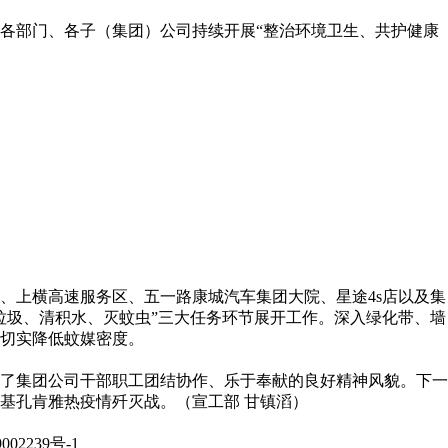
各部门、各子（集团）公司持续开展“整治环境卫生、共护健康
、上横高速服务区、五一路康城汽车集团大院、星途4s店以及集
垃圾、清积水、灭蚊虫”三大任务环节展开工作。深入绿化带、墙
切实降低蚊媒密度。
了集团公司干部职工团结协作、乐于奉献的良好精神风貌。下一
基孔肯雅热疫情歼灭战。（宣工部 甘镇滔）
002239号-1