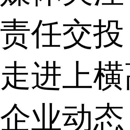
责任交投
走进上横
企业动态