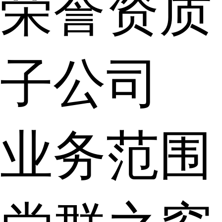
荣誉资质
子公司
业务范围