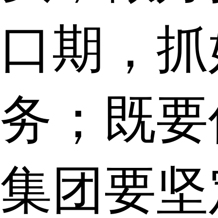
口期，抓
务；既要
集团要坚