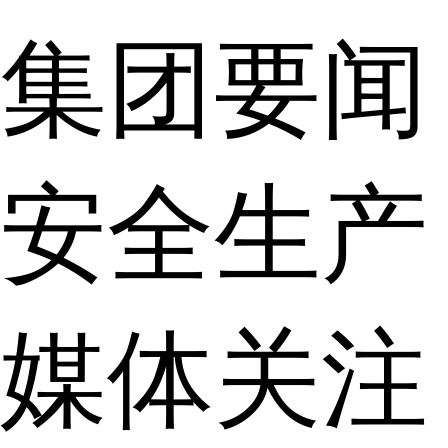
集团要闻
安全生产
媒体关注