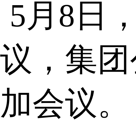
5月8日
议，集团
加会议。