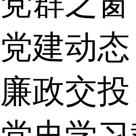
党群之窗
党建动态
廉政交投
党史学习