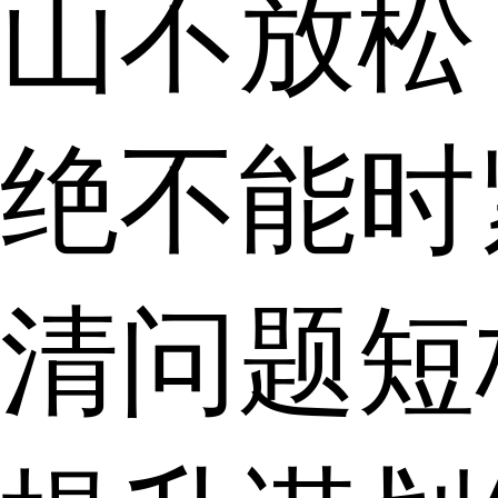
山不放松
绝不能时
清问题短