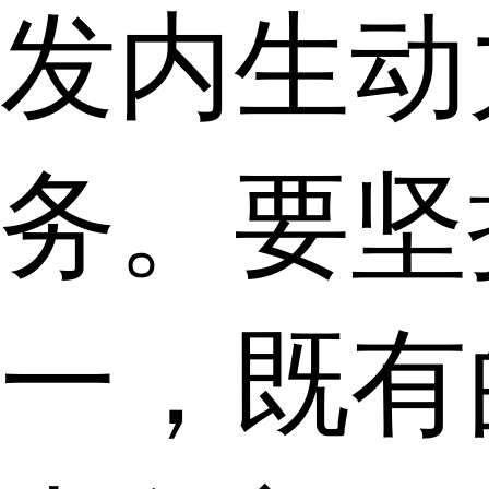
发内生动
务。
要坚
一，既有