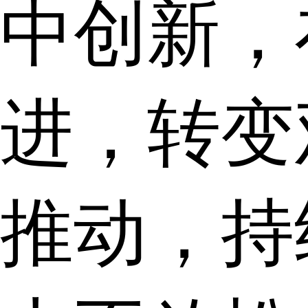
中创新，
进，转变
推动，
持