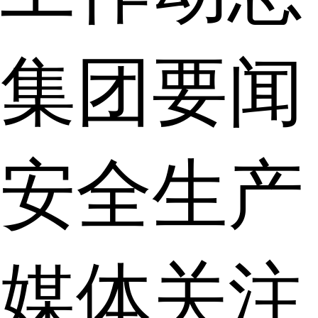
集团要闻
安全生产
媒体关注