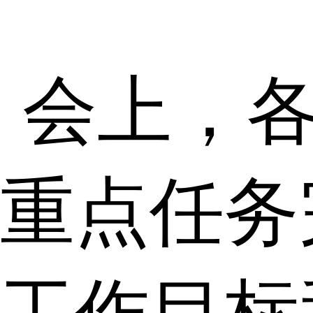
会上，
重点任务