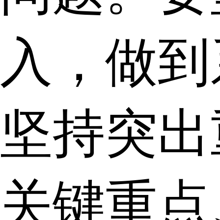
入，做到
坚持突出
关键重点