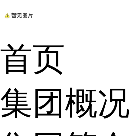
首页
集团概况