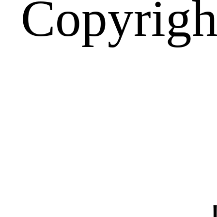
Copyr