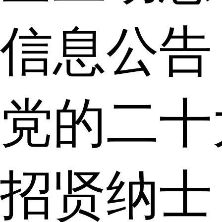
信息公告
党的二十
招贤纳士