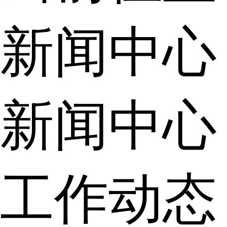
新闻中心
新闻中心
工作动态