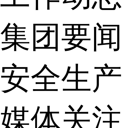
集团要闻
安全生产
媒体关注