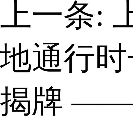
上一条:
地通行时
揭牌 —