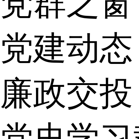
党群之窗
党建动态
廉政交投
党史学习