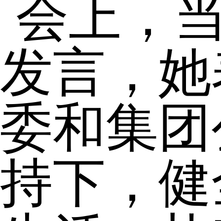
会上，
发言，她
委和集团
持下，健