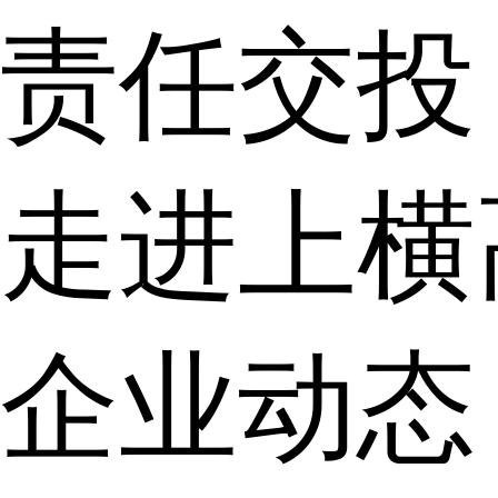
责任交投
走进上横
企业动态