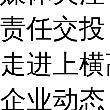
责任交投
走进上横
企业动态