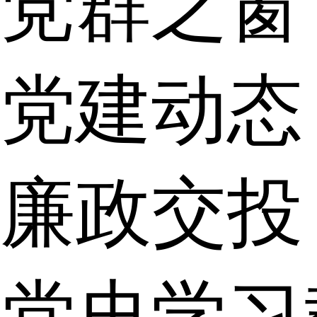
党群之窗
党建动态
廉政交投
党史学习