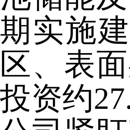
期实施建
区、表面
投资约2