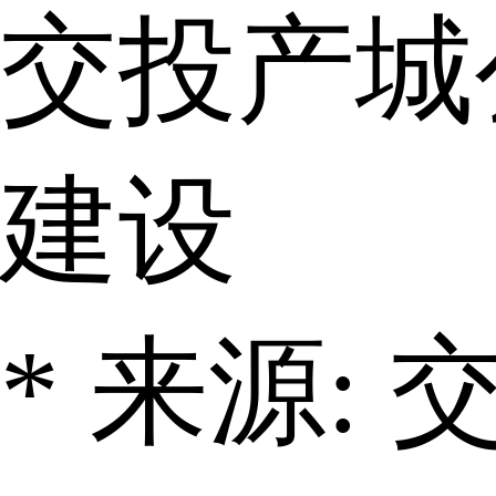
交投产城
建设
* 来源: 交