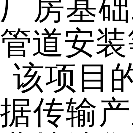
厂房基础
管道安装
该项目
据传输产