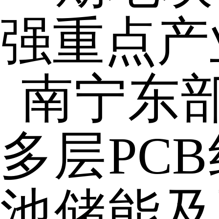
强重点产
南宁东
多层PC
池储能及