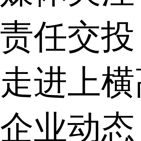
责任交投
走进上横
企业动态