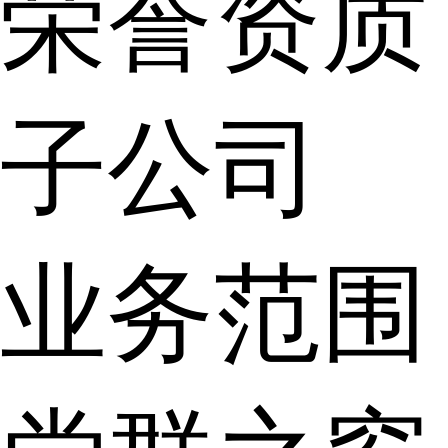
荣誉资质
子公司
业务范围