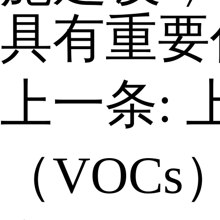
具有重要
上一条:
（VOC