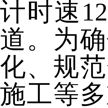
计时速1
道。为确
化、规范
施工等多