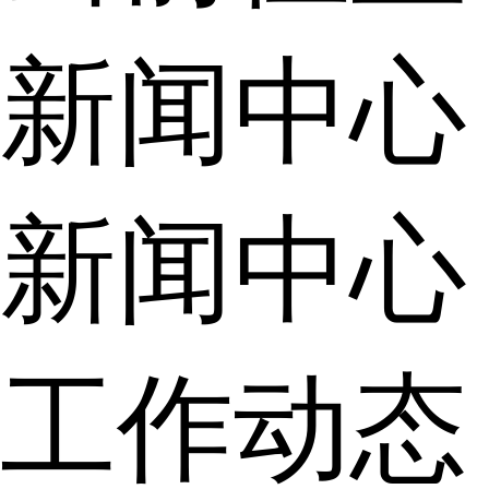
新闻中心
新闻中心
工作动态