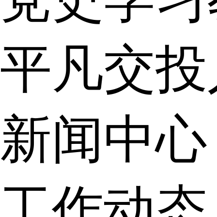
平凡交投
新闻中心
工作动态